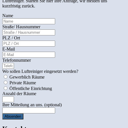
Luftreiniger. Starten Sie hier Ihre Anfrage, wir melden uns
kurzfristig zurück.
Lass
Name
dieses
Feld
Straße/ Hausnummer
leer
PLZ / Ort
E-Mail
Telefonnummer
Wo sollen Luftreiniger eingesetzt werden?
Gewerblich Räume
Private Räume
Öffentliche Einrichtung
Anzahl der Räume
Ihre Mitteilung an uns.
(optional)
Absenden