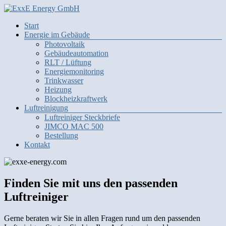
Zum
Inhalt
Menü
Start
springen
exxe-
Energie im Gebäude
energy.com
Photovoltaik
Gebäudeautomation
Energie
RLT / Lüftung
intelligent
Energiemonitoring
vernetzt
Trinkwasser
Heizung
Blockheizkraftwerk
Luftreinigung
Luftreiniger Steckbriefe
JIMCO MAC 500
Bestellung
Kontakt
Finden Sie mit uns den passenden
Luftreiniger
Gerne beraten wir Sie in allen Fragen rund um den passenden