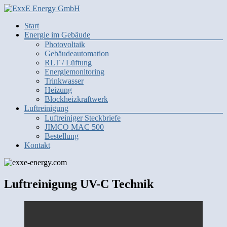
Zum
Inhalt
Menü
Start
springen
exxe-
Energie im Gebäude
energy.com
Photovoltaik
Gebäudeautomation
Energie
RLT / Lüftung
intelligent
Energiemonitoring
vernetzt
Trinkwasser
Heizung
Blockheizkraftwerk
Luftreinigung
Luftreiniger Steckbriefe
JIMCO MAC 500
Bestellung
Kontakt
Luftreinigung UV-C Technik